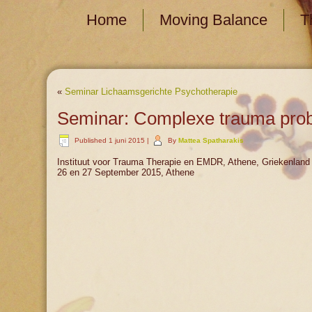
Home
Moving Balance
T
«
Seminar Lichaamsgerichte Psychotherapie
Seminar: Complexe trauma pro
Published
1 juni 2015
|
By
Mattea Spatharakis
Instituut voor Trauma Therapie en EMDR, Athene, Griekenland
26 en 27 September 2015, Athene