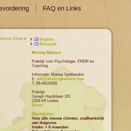
evordering
FAQ en Links
ervisie Groep
»
English
Ελληνικά
Moving Balance
Praktijk voor Psychologie, EMDR en
Coaching.
Informatie: Mattea Spatharakis
E:
info@movingbalance.com
T: 06-49115682
Praktijk:
Joseph Haydnlaan 101
2324 AR Leiden
Route
Wachttijden:
Voor alle nieuwe clienten, onafhankelijk
van diagnose.
Intake: > 6 maanden