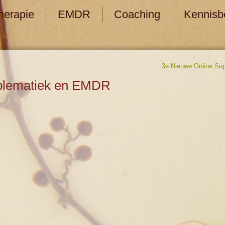
herapie
EMDR
Coaching
Kennisb
3e Nieuwe Online Sup
blematiek en EMDR