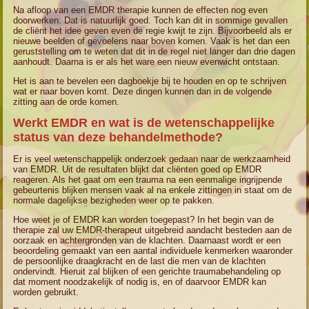
Na afloop van een EMDR therapie kunnen de effecten nog even
doorwerken. Dat is natuurlijk goed. Toch kan dit in sommige gevallen
de cliënt het idee geven even de regie kwijt te zijn. Bijvoorbeeld als er
nieuwe beelden of gevoelens naar boven komen. Vaak is het dan een
geruststelling om te weten dat dit in de regel niet langer dan drie dagen
aanhoudt. Daarna is er als het ware een nieuw evenwicht ontstaan.
Het is aan te bevelen een dagboekje bij te houden en op te schrijven
wat er naar boven komt. Deze dingen kunnen dan in de volgende
zitting aan de orde komen.
Werkt EMDR en wat is de wetenschappelijke
status van deze behandelmethode?
Er is veel wetenschappelijk onderzoek gedaan naar de werkzaamheid
van EMDR. Uit de resultaten blijkt dat cliënten goed op EMDR
reageren. Als het gaat om een trauma na een eenmalige ingrijpende
gebeurtenis blijken mensen vaak al na enkele zittingen in staat om de
normale dagelijkse bezigheden weer op te pakken.
Hoe weet je of EMDR kan worden toegepast? In het begin van de
therapie zal uw EMDR-therapeut uitgebreid aandacht besteden aan de
oorzaak en achtergronden van de klachten. Daarnaast wordt er een
beoordeling gemaakt van een aantal individuele kenmerken waaronder
de persoonlijke draagkracht en de last die men van de klachten
ondervindt. Hieruit zal blijken of een gerichte traumabehandeling op
dat moment noodzakelijk of nodig is, en of daarvoor EMDR kan
worden gebruikt.