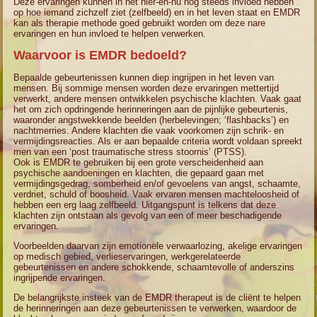
Deze ervaringen kunnen in het hier-en-nu nog steeds invloed hebben
op hoe iemand zichzelf ziet (zelfbeeld) en in het leven staat en EMDR
kan als therapie methode goed gebruikt worden om deze nare
ervaringen en hun invloed te helpen verwerken.
Waarvoor is EMDR bedoeld?
Bepaalde gebeurtenissen kunnen diep ingrijpen in het leven van
mensen. Bij sommige mensen worden deze ervaringen mettertijd
verwerkt, andere mensen ontwikkelen psychische klachten. Vaak gaat
het om zich opdringende herinneringen aan de pijnlijke gebeurtenis,
waaronder angstwekkende beelden (herbelevingen; ‘flashbacks’) en
nachtmerries. Andere klachten die vaak voorkomen zijn schrik- en
vermijdingsreacties. Als er aan bepaalde criteria wordt voldaan spreekt
men van een ‘post traumatische stress stoornis’ (PTSS).
Ook is EMDR te gebruiken bij een grote verscheidenheid aan
psychische aandoeningen en klachten, die gepaard gaan met
vermijdingsgedrag, somberheid en/of gevoelens van angst, schaamte,
verdriet, schuld of boosheid. Vaak ervaren mensen machteloosheid of
hebben een erg laag zelfbeeld. Uitgangspunt is telkens dat deze
klachten zijn ontstaan als gevolg van een of meer beschadigende
ervaringen.
Voorbeelden daarvan zijn emotionele verwaarlozing, akelige ervaringen
op medisch gebied, verlieservaringen, werkgerelateerde
gebeurtenissen en andere schokkende, schaamtevolle of anderszins
ingrijpende ervaringen.
De belangrijkste insteek van de EMDR therapeut is de cliënt te helpen
de herinneringen aan deze gebeurtenissen te verwerken, waardoor de