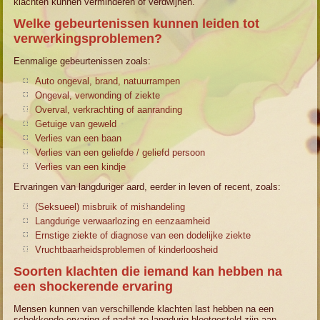
klachten kunnen verminderen of verdwijnen.
Welke gebeurtenissen kunnen leiden tot
verwerkingsproblemen?
Eenmalige gebeurtenissen zoals:
Auto ongeval, brand, natuurrampen
Ongeval, verwonding of ziekte
Overval, verkrachting of aanranding
Getuige van geweld
Verlies van een baan
Verlies van een geliefde / geliefd persoon
Verlies van een kindje
Ervaringen van langduriger aard, eerder in leven of recent, zoals:
(Seksueel) misbruik of mishandeling
Langdurige verwaarlozing en eenzaamheid
Ernstige ziekte of diagnose van een dodelijke ziekte
Vruchtbaarheidsproblemen of kinderloosheid
Soorten klachten die iemand kan hebben na
een shockerende ervaring
Mensen kunnen van verschillende klachten last hebben na een
schokkende ervaring of nadat ze langdurig blootgesteld zijn aan