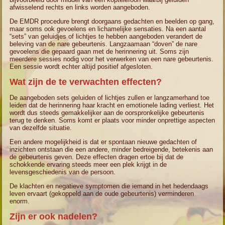
afwisselend rechts en links worden aangeboden.
De EMDR procedure brengt doorgaans gedachten en beelden op gang,
maar soms ook gevoelens en lichamelijke sensaties. Na een aantal
“sets” van geluidjes of lichtjes te hebben aangeboden verandert de
beleving van de nare gebeurtenis. Langzaamaan “doven” de nare
gevoelens die gepaard gaan met de herinnering uit. Soms zijn
meerdere sessies nodig voor het verwerken van een nare gebeurtenis.
Een sessie wordt echter altijd positief afgesloten.
Wat zijn de te verwachten effecten?
De aangeboden sets geluiden of lichtjes zullen er langzamerhand toe
leiden dat de herinnering haar kracht en emotionele lading verliest. Het
wordt dus steeds gemakkelijker aan de oorspronkelijke gebeurtenis
terug te denken. Soms komt er plaats voor minder onprettige aspecten
van dezelfde situatie.
Een andere mogelijkheid is dat er spontaan nieuwe gedachten of
inzichten ontstaan die een andere, minder bedreigende, betekenis aan
de gebeurtenis geven. Deze effecten dragen ertoe bij dat de
schokkende ervaring steeds meer een plek krijgt in de
levensgeschiedenis van de persoon.
De klachten en negatieve symptomen die iemand in het hedendaags
leven ervaart (gekoppeld aan de oude gebeurtenis) verminderen
enorm.
Zijn er ook nadelen?