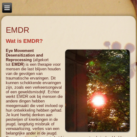
EMDR
Wat is EMDR?
Eye Movement
Desensitization and
Reprocessing
(afgekort
tot
EMDR
) is een therapie voor
mensen die last blijven houden
van de gevolgen van
traumatische ervaringen. Dit
kunnen schokkende ervaringen
zijn, zoals een verkeersongeval
of een geweldsmisdrijf. Echter
werkt EMDR ook bij mensen die
andere dingen hebben
meegemaakt die veel invloed op
hun ontwikkeling hebben gehad.
Je kunt hierbij denken aan
pesterijen of krenkingen in de
jeugd, langdurig misbruik of
verwaarlozing, verlies van een
belangrijke ander in de jeugd.