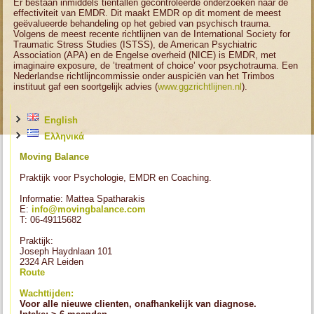
Er bestaan inmiddels tientallen gecontroleerde onderzoeken naar de
effectiviteit van EMDR. Dit maakt EMDR op dit moment de meest
geëvalueerde behandeling op het gebied van psychisch trauma.
Volgens de meest recente richtlijnen van de International Society for
Traumatic Stress Studies (ISTSS), de American Psychiatric
Association (APA) en de Engelse overheid (NICE) is EMDR, met
imaginaire exposure, de ’treatment of choice’ voor psychotrauma. Een
Nederlandse richtlijncommissie onder auspiciën van het Trimbos
instituut gaf een soortgelijk advies (
www.ggzrichtlijnen.nl
).
English
Ελληνικά
Moving Balance
Praktijk voor Psychologie, EMDR en Coaching.
Informatie: Mattea Spatharakis
E:
info@movingbalance.com
T: 06-49115682
Praktijk:
Joseph Haydnlaan 101
2324 AR Leiden
Route
Wachttijden:
Voor alle nieuwe clienten, onafhankelijk van diagnose.