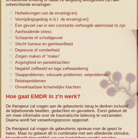
ontwrichtende ervaringen:
Herbelevingen van de ervaring(-en)
Vermijdingsgedrag m.b.t. de ervaring(-en)
Een gevoel van in een constante verhoogde alarmstaat te zijn
Aanhoudende stress
Schaamte of schuldgevoel
Slecht humeur en geirriteerdheid
Depressie of somberheid
Zorgen maken of “malen”
Angstigheid en paniekklachten
Negatief zelfbeeld en lage zelfwaardering
Slaapproblemen, seksuele problemen, eetproblemen
Relatieproblemen
Onverklaarbare lichamelijke klachten
Hoe gaat EMDR in z’n werk?
De therapeut zal vragen aan de gebeurtenis terug te denken inclusief
de bijbehorende beelden, gedachten en gevoelens. Eerst gebeurt dit
om meer informatie over de traumatische beleving te verzamelen.
Daarna wordt het verwerkingsproces opgestart.
De therapeut zal vragen de gebeurtenis opnieuw voor de geest te
halen. Maar nu gebeurt dit in combinatie met een afleidende stimulus,
bijvoorbeeld door middel van een koptelefoon waarbij geluiden