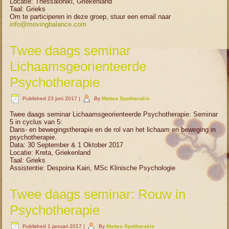
Locatie: Thessaloniki, Griekenland
Taal: Grieks
Om te participeren in deze groep, stuur een email naar
info@movingbalance.com
Twee daags seminar
Lichaamsgeorienteerde
Psychotherapie
Published
23 juni 2017
|
By
Mattea Spatharakis
Twee daags seminar Lichaamsgeorienteerde Psychotherapie: Seminar
5 in cyclus van 5:
Dans- en bewegingstherapie en de rol van het lichaam en beweging in
psychotherapie.
Data: 30 September & 1 Oktober 2017
Locatie: Kreta, Griekenland
Taal: Grieks
Assistentie: Despoina Kairi, MSc Klinische Psychologie
Twee daags seminar: Rouw in
Psychotherapie
Published
1 januari 2017
|
By
Mattea Spatharakis