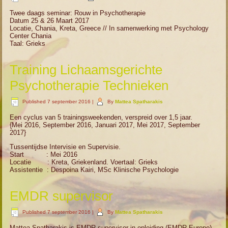
Twee daags seminar: Rouw in Psychotherapie
Datum 25 & 26 Maart 2017
Locatie, Chania, Kreta, Greece // In samenwerking met Psychology
Center Chania
Taal: Grieks
Training Lichaamsgerichte
Psychotherapie Technieken
Published
7 september 2016
|
By
Mattea Spatharakis
Een cyclus van 5 trainingsweekenden, verspreid over 1,5 jaar.
{Mei 2016, September 2016, Januari 2017, Mei 2017, September
2017}
Tussentijdse Intervisie en Supervisie.
Start : Mei 2016
Locatie : Kreta, Griekenland. Voertaal: Grieks
Assistentie : Despoina Kairi, MSc Klinische Psychologie
EMDR supervisor
Published
7 september 2016
|
By
Mattea Spatharakis
Mattea Spatharakis is EMDR supervisor in opleiding (EMDR Europe).