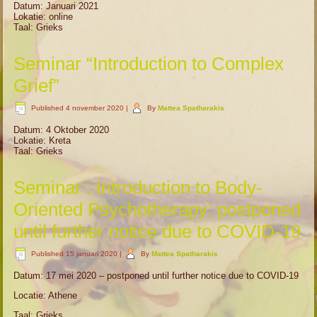
Datum: Januari 2021
Lokatie: online
Taal: Grieks
Seminar “Introduction to Complex
Grief”
Published
4 november 2020
|
By
Mattea Spatharakis
Datum: 4 Oktober 2020
Lokatie: Kreta
Taal: Grieks
Seminar : Introduction to Body-
Oriented Psychotherapy: postponed
until further notice due to COVID-19
Published
15 januari 2020
|
By
Mattea Spatharakis
Datum: 17 mei 2020 – postponed until further notice due to COVID-19
Locatie: Athene
Taal: Grieks