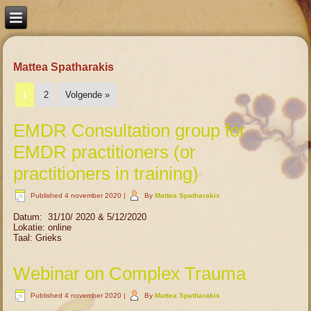
Mattea Spatharakis
1
2
Volgende »
EMDR Consultation group for
EMDR practitioners (or
practitioners in training)
Published
4 november 2020
|
By
Mattea Spatharakis
Datum: 31/10/ 2020 & 5/12/2020
Lokatie: online
Taal: Grieks
Webinar on Complex Trauma
Published
4 november 2020
|
By
Mattea Spatharakis