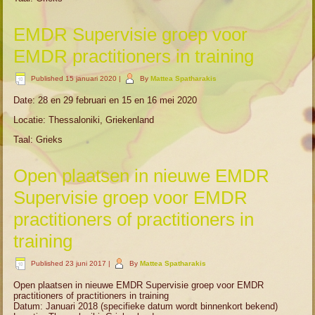
EMDR Supervisie groep voor
EMDR practitioners in training
Published
15 januari 2020
|
By
Mattea Spatharakis
Date: 28 en 29 februari en 15 en 16 mei 2020
Locatie: Thessaloniki, Griekenland
Taal: Grieks
Open plaatsen in nieuwe EMDR
Supervisie groep voor EMDR
practitioners of practitioners in
training
Published
23 juni 2017
|
By
Mattea Spatharakis
Open plaatsen in nieuwe EMDR Supervisie groep voor EMDR
practitioners of practitioners in training
Datum: Januari 2018 (specifieke datum wordt binnenkort bekend)