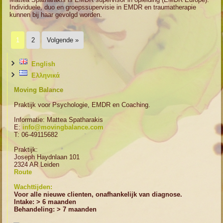
Individuele, duo en groepssupervisie in EMDR en traumatherapie
kunnen bij haar gevolgd worden.
1
2
Volgende »
English
Ελληνικά
Moving Balance
Praktijk voor Psychologie, EMDR en Coaching.
Informatie: Mattea Spatharakis
E:
info@movingbalance.com
T: 06-49115682
Praktijk:
Joseph Haydnlaan 101
2324 AR Leiden
Route
Wachttijden:
Voor alle nieuwe clienten, onafhankelijk van diagnose.
Intake: > 6 maanden
Behandeling: > 7 maanden