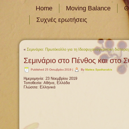
Home
Moving Balance
Θ
Συχνές ερωτήσεις
«
Σεμινάριο: Πρωτόκολλο για τη Ιδεοψυχαναγκαστική διαταρα
Σεμινάριο στο Πένθος και στο 
Published
25 Οκτωβρίου 2019
|
By
Mattea Spatharakis
Ημερομηνία: 23 Νοεμβρίου 2019
Τοποθεσία: Αθήνα, Ελλάδα
Γλώσσα: Ελληνικά