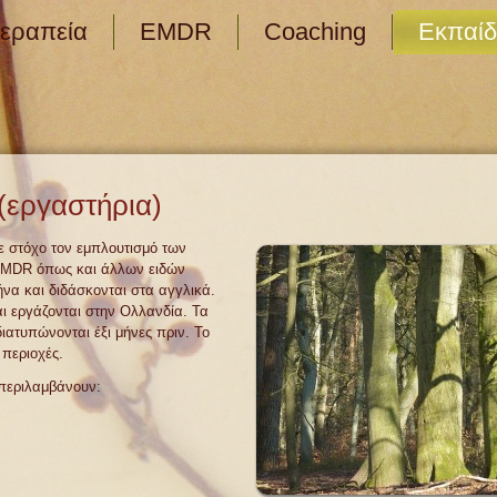
εραπεία
EMDR
Coaching
Εκπαίδ
(εργαστήρια)
με στόχο τον εμπλουτισμό των
 EMDR όπως και άλλων ειδών
ήνα και διδάσκονται στα αγγλικά.
και εργάζονται στην Ολλανδία. Τα
ιατυπώνονται έξι μήνες πριν. Το
 περιοχές.
περιλαμβάνουν: