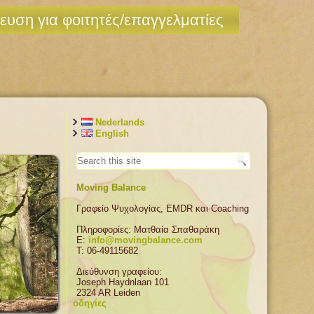
ευση για φοιτητές/επαγγελματίες
Nederlands
English
Moving Balance
Γραφείο Ψυχολογίας, EMDR και Coaching
Πληροφορίες: Ματθαία Σπαθαράκη
E:
info@movingbalance.com
T: 06-49115682
Διεύθυνση γραφείου:
Joseph Haydnlaan 101
2324 AR Leiden
οδηγίες